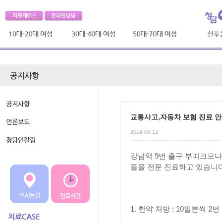
초경,생리통
자연유산,
관절통증
산후풍
습관성유산
질염,냉대하
성교통
산후풍자
고령임신
방광염,
요실금
산후풍
요도염
안태,입덧
청담
생리불순,
임신중질환
치료 프
교통사고,자동차 보험 진료 
생리전증후군
산후조리
청담인치
2014-05-12
수족냉증
출산후질환
조기폐경
강남역 9번 출구 부띠크모나
갱년기
들을 전문 진료하고 있습니다
1. 한약 처방 : 10일분씩 