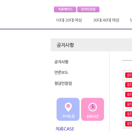
초경,생리통
자연유산,
습관성유산
질염,냉대하
고령임신
방광염,
요도염
안태,입덧
생리불순,
임신중질환
생리전증후군
산후조리
수족냉증
출산후질환
조기폐경
갱년기