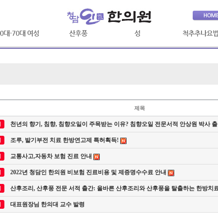
관절통증
산후풍이란?
조루증치료
척추추나요법
성교통
산후풍자가진단
전립선 질환 치료
요실금
산후풍의증상
여성
청담인
제목
치료 프로그램
천년의 향기, 침향, 침향오일이 주목받는 이유? 침향오일 전문서적 안상원 박사 
청담인치료사례
조루, 발기부전 치료 한방연고제 특허획득!
교통사고,자동차 보험 진료 안내
2022년 청담인 한의원 비보험 진료비용 및 제증명수수료 안내
산후조리, 산후풍 전문 서적 출간: 올바른 산후조리와 산후풍을 탈출하는 한방치
대표원장님 한의대 교수 발령